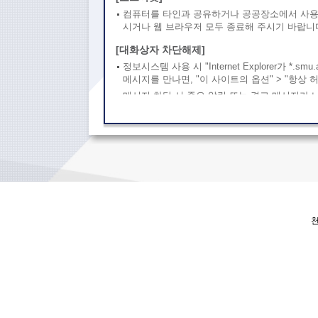
컴퓨터를 타인과 공유하거나 공공장소에서 사용
시거나 웹 브라우저 모두 종료해 주시기 바랍니
[대화상자 차단해제]
정보시스템 사용 시 "Internet Explorer가 *.s
메시지를 만나면, "이 사이트의 옵션" > "항상
메시지 차단 시 중요 알림 또는 경고 메시지가 
로 메시지 차단을 체크하고 확인을 눌렀을 경우
띄워서 다시 시스템을 사용하시기 바랍니다.
※ IE에서 쿠키 삭제 방법
도구 > 인터넷 옵션 > 일반[탭] > 검색 기록 [삭
※ 크롬에서 쿠키 삭제 방법
메뉴 > 설정 > 고급 > 개인 정보 및 보안 > 인
타 사이트 체크 > 인터넷 이용정보 삭제 > 새 
천
(IE, Chrome 단축키 Ctrl + Shift + Delete)
[웹브라우저 환경설정 확인]
권장 브라우저 종류 : IE 11, Chrome 최신 버
확인 가능)
환경설정 방법
① 도구 > 인터넷 옵션 > 일반[탭] -> 검색 기록
> 저장된 페이지의 새 버전 확인 > "웹 페이지를