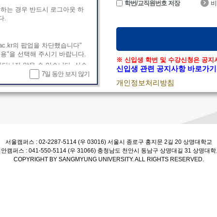
학번/교직원번호 저장
비
하는 경우 반드시 로그아웃 하
다.
mu.ac.kr의 팝업을 차단했습니다"
 허용"을 선택해 주시기 바랍니다.
※ 신입생 학번 및 수강신청은 공지
나타나지 않을 수 있습니다. 실수
신입생 관련 공지사항 바로가기
에는 쿠키를 삭제하거나 새 창을
7일 동안 보지 않기
개인정보처리방침
제]
터넷 사용 정보 삭제 > 쿠키 및 기
서울캠퍼스 : 02-2287-5114 (우 03016) 서울시 종로구 홍지문 2길 20 상명대학교
창으로 접속
안캠퍼스 : 041-550-5114 (우 31066) 충청남도 천안시 동남구 상명대길 31 상명대
COPYRIGHT BY SANGMYUNG UNIVERSITY. ALL RIGHTS RESERVED.
전 권장([도움말 > 정보]에서 버전
 > 설정 > 임시 인터넷 파일[탭]
 열 때마다" 체크