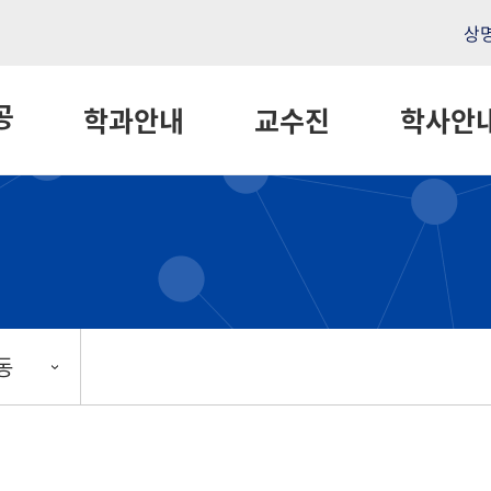
상
공
학과안내
교수진
학사안
동