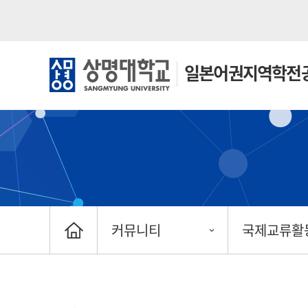
일본어권
지역학전
커뮤니티
국제교류활