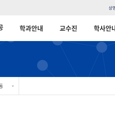
상
공
학과안내
교수진
학사안
동