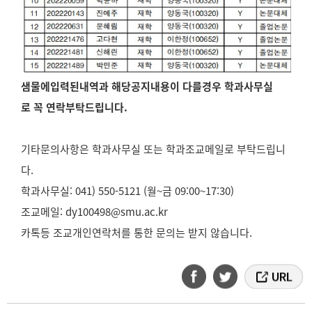
샘물에
입력된
내역과
해당
공지
내용이
다를
경우
학과
사무실
로
꼭
연락
부탁드립니다
.
기타문의사항은 학과사무실 또는 학과조교메일로 부탁드립니
다.
학과사무실: 041) 550-5121 (월~금 09:00~17:30)
조교메일:
dy100498@smu.ac.kr
카톡등 조교개인연락처를 통한 문의는 받지 않습니다.