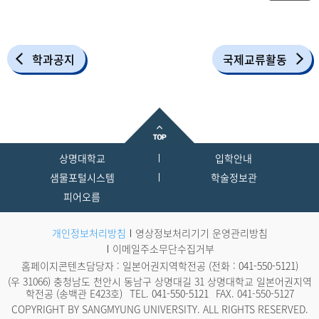
학과공지
국제교류활동
상명대학교
입학안내
샘물포털시스템
학술정보관
피어오름
개인정보처리방침
영상정보처리기기 운영관리방침
이메일주소무단수집거부
홈페이지콘텐츠담당자 : 일본어권지역학전공 (전화 :
041-550-5121
)
(우 31066) 충청남도 천안시 동남구 상명대길 31 상명대학교 일본어권지역
학전공 (송백관 E423호)
TEL.
041-550-5121
FAX. 041-550-5127
COPYRIGHT BY SANGMYUNG UNIVERSITY. ALL RIGHTS RESERVED.