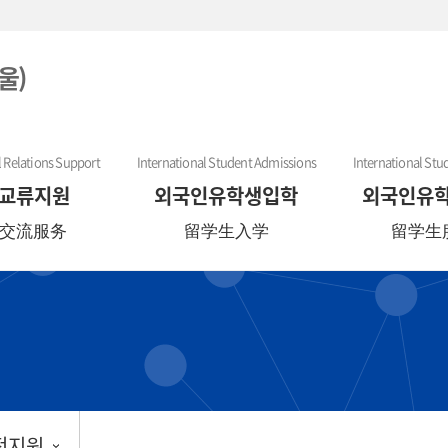
울)
l Relations Support
International Student Admissions
International Stu
교류지원
외국인유학생입학
외국인유
交流服务
留学生入学
留学生
전지원